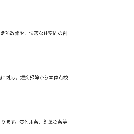
た断熱改修や、快適な住空間の創
速に対応。煙突掃除から本体点検
おります。焚付用薪、針葉樹薪等