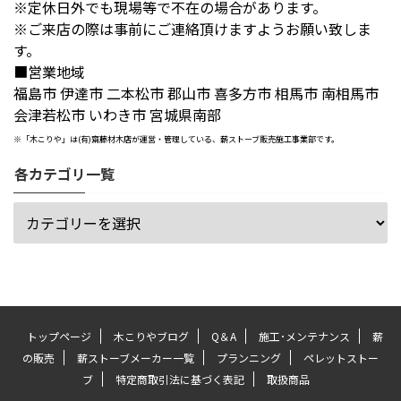
※定休日外でも現場等で不在の場合があります。
※ご来店の際は事前にご連絡頂けますようお願い致しま
す。
■営業地域
福島市 伊達市 二本松市 郡山市 喜多方市 相馬市 南相馬市
会津若松市 いわき市 宮城県南部
※「木こりや」は(有)齋藤材木店が運営・管理している、薪ストーブ販売施工事業部です。
各カテゴリ一覧
トップページ
木こりやブログ
Q＆A
施工･メンテナンス
薪
の販売
薪ストーブメーカー一覧
プランニング
ペレットストー
ブ
特定商取引法に基づく表記
取扱商品