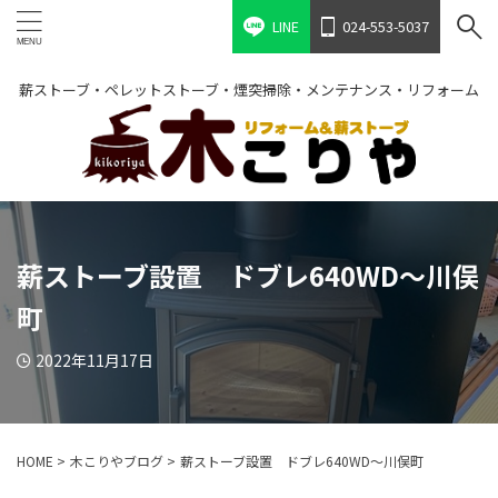
LINE
024-553-5037
薪ストーブ・ペレットストーブ・煙突掃除・メンテナンス・リフォーム
薪ストーブ設置 ドブレ640WD～川俣
町
2022年11月17日
HOME
>
木こりやブログ
>
薪ストーブ設置 ドブレ640WD～川俣町