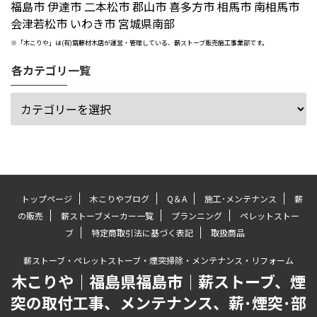
福島市 伊達市 二本松市 郡山市 喜多方市 相馬市 南相馬市
会津若松市 いわき市 宮城県南部
※「木こりや」は(有)齋藤材木店が運営・管理している、薪ストーブ販売施工事業部です。
各カテゴリ一覧
トップページ
木こりやブログ
Q＆A
施工･メンテナンス
薪
の販売
薪ストーブメーカー一覧
プランニング
ペレットストー
ブ
特定商取引法に基づく表記
取扱商品
薪ストーブ・ペレットストーブ・煙突掃除・メンテナンス・リフォーム
木こりや｜福島県福島市｜薪ストーブ、煙
突の取付工事、メンテナンス、薪･煙突･部