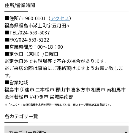
住所/営業時間
■住所/〒960-0101（
アクセス
）
福島県福島市瀬上町字五月田5
■TEL/024-553-5037
■FAX/024-553-5122
■営業時間/9：00～18：00
■定休日（原則）/日曜日
※定休日外でも現場等で不在の場合があります。
※ご来店の際は事前にご連絡頂けますようお願い致しま
す。
■営業地域
福島市 伊達市 二本松市 郡山市 喜多方市 相馬市 南相馬市
会津若松市 いわき市 宮城県南部
※「木こりや」は(有)齋藤材木店が運営・管理している、薪ストーブ販売施工事業部です。
各カテゴリ一覧