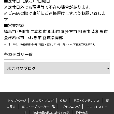
■定休日（原則）/日曜日
※定休日外でも現場等で不在の場合があります。
※ご来店の際は事前にご連絡頂けますようお願い致しま
す。
■営業地域
福島市 伊達市 二本松市 郡山市 喜多方市 相馬市 南相馬市
会津若松市 いわき市 宮城県南部
※「木こりや」は(有)齋藤材木店が運営・管理している、薪ストーブ販売施工事業部です。
各カテゴリ一覧
トップページ
木こりやブログ
Q＆A
施工･メンテナンス
薪
の販売
薪ストーブメーカー一覧
プランニング
ペレットストー
ブ
特定商取引法に基づく表記
取扱商品