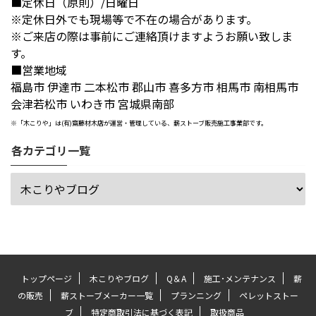
■定休日（原則）/日曜日
※定休日外でも現場等で不在の場合があります。
※ご来店の際は事前にご連絡頂けますようお願い致しま
す。
■営業地域
福島市 伊達市 二本松市 郡山市 喜多方市 相馬市 南相馬市
会津若松市 いわき市 宮城県南部
※「木こりや」は(有)齋藤材木店が運営・管理している、薪ストーブ販売施工事業部です。
各カテゴリ一覧
トップページ
木こりやブログ
Q＆A
施工･メンテナンス
薪
の販売
薪ストーブメーカー一覧
プランニング
ペレットストー
ブ
特定商取引法に基づく表記
取扱商品