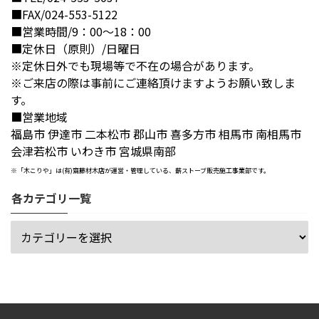
■FAX/024-553-5122
■営業時間/9：00～18：00
■定休日（原則）/日曜日
※定休日外でも現場等で不在の場合があります。
※ご来店の際は事前にご連絡頂けますようお願い致しま
す。
■営業地域
福島市 伊達市 二本松市 郡山市 喜多方市 相馬市 南相馬市
会津若松市 いわき市 宮城県南部
※「木こりや」は(有)齋藤材木店が運営・管理している、薪ストーブ販売施工事業部です。
各カテゴリ一覧