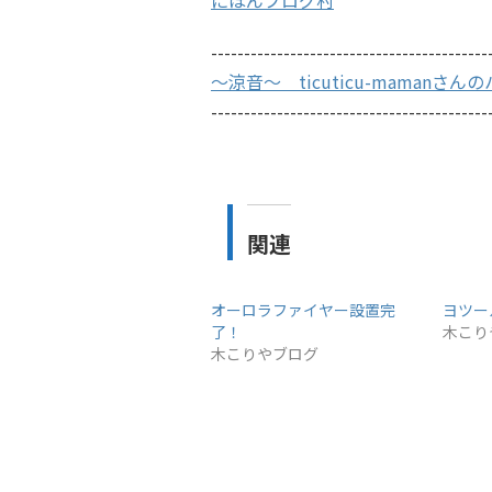
にほんブログ村
------------------------------------------
～涼音～ ticuticu-mamanさ
------------------------------------------
関連
オーロラファイヤー設置完
ヨツー
了！
木こり
木こりやブログ