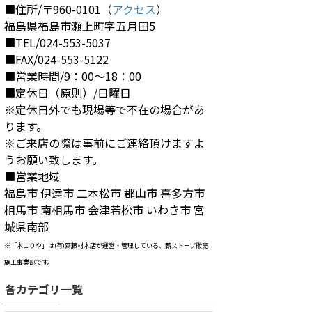
■住所/〒960-0101（
アクセス
）
福島県福島市瀬上町字五月田5
■TEL/024-553-5037
■FAX/024-553-5122
■営業時間/9：00～18：00
■定休日（原則）/日曜日
※定休日外でも現場等で不在の場合があ
ります。
※ご来店の際は事前にご連絡頂けますよ
うお願い致します。
■営業地域
福島市 伊達市 二本松市 郡山市 喜多方市
相馬市 南相馬市 会津若松市 いわき市 宮
城県南部
※「木こりや」は(有)齋藤材木店が運営・管理している、薪ストーブ販売
施工事業部です。
各カテゴリ一覧