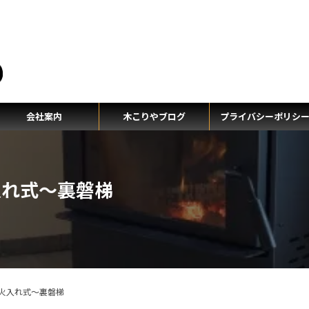
テ
会社案内
木こりやブログ
プライバシーポリシ
入れ式～裏磐梯
火入れ式～裏磐梯