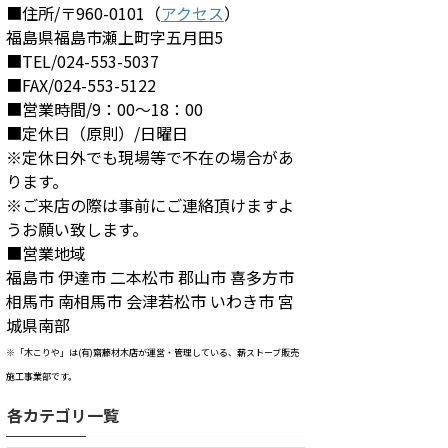
■住所/〒960-0101（
アクセス
）
福島県福島市瀬上町字五月田5
■TEL/024-553-5037
■FAX/024-553-5122
■営業時間/9：00～18：00
■定休日（原則）/日曜日
※定休日外でも現場等で不在の場合があ
ります。
※ご来店の際は事前にご連絡頂けますよ
うお願い致します。
■営業地域
福島市 伊達市 二本松市 郡山市 喜多方市
相馬市 南相馬市 会津若松市 いわき市 宮
城県南部
※「木こりや」は(有)齋藤材木店が運営・管理している、薪ストーブ販売
施工事業部です。
各カテゴリ一覧