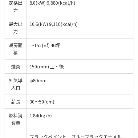
定格出
8.0(kW) 6,880(kcal/h)
力
最大出
10.6(kW) 9,116(kcal/h)
力
暖房面
～152(㎡) 46坪
積
煙突
150(mm) 上・後
外気導
φ80mm
入口
薪長
30〜50(cm)
燃料消
1.84(kg/h)
費量
ブラックペイント、ブルーブラックエナメル、