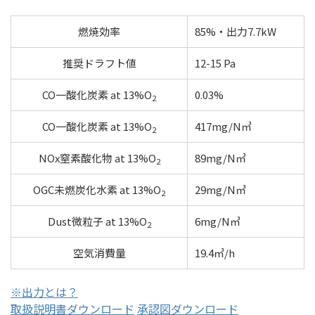
燃焼効率
85%・出力7.7kW
推奨ドラフト値
12-15 Pa
CO一酸化炭素 at 13%O
0.03%
2
CO一酸化炭素 at 13%O
417mg/N㎥
2
NOx窒素酸化物 at 13%O
89mg/N㎥
2
OGC未燃炭化水素 at 13%O
29mg/N㎥
2
Dust微粒子 at 13%O
6mg/N㎥
2
空気消費量
19.4㎥/h
※出力とは？
取扱説明書ダウンロード
承認図ダウンロード