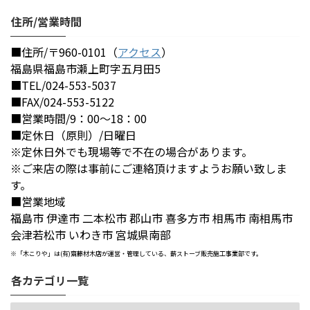
住所/営業時間
■住所/〒960-0101（
アクセス
）
福島県福島市瀬上町字五月田5
■TEL/024-553-5037
■FAX/024-553-5122
■営業時間/9：00～18：00
■定休日（原則）/日曜日
※定休日外でも現場等で不在の場合があります。
※ご来店の際は事前にご連絡頂けますようお願い致しま
す。
■営業地域
福島市 伊達市 二本松市 郡山市 喜多方市 相馬市 南相馬市
会津若松市 いわき市 宮城県南部
※「木こりや」は(有)齋藤材木店が運営・管理している、薪ストーブ販売施工事業部です。
各カテゴリ一覧