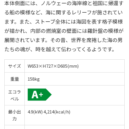
本体側面には、ノルウェーの海岸線と祖国に帰還す
る船の模様など、海に関するレリーフが施されてい
ます。また、ストーブ全体には海図を表す格子模様
が描かれ、内部の燃焼室の壁面には羅針盤の模様が
展開されています。その昔、世界を席捲した海の男
たちの魂が、時を越えて伝わってくるようです。
サイズ
W653×H727×D605(mm)
重量
158kg
エコラ
ベル
最小出
4.9(kW) 4,214(kcal/h)
力