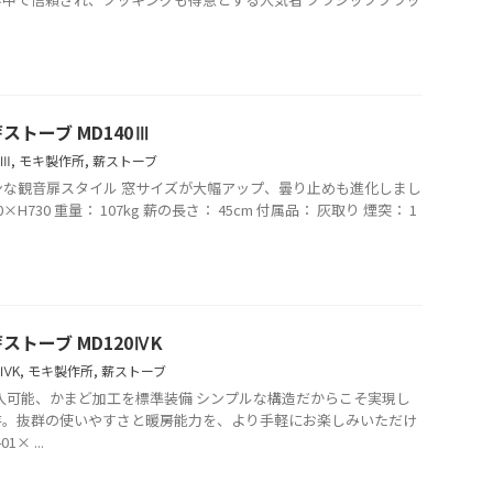
トーブ MD140Ⅲ
0Ⅲ
,
モキ製作所
,
薪ストーブ
ダンな観音扉スタイル 窓サイズが大幅アップ、曇り止めも進化しまし
0×H730 重量： 107kg 薪の長さ： 45cm 付属品： 灰取り 煙突： 1
トーブ MD120ⅣK
0ⅣK
,
モキ製作所
,
薪ストーブ
投入可能、かまど加工を標準装備 シンプルな構造だからこそ実現し
存。抜群の使いやすさと暖房能力を、より手軽にお楽しみいただけ
× ...