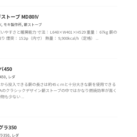
ストーブ MD80Ⅳ
Ⅳ
,
モキ製作所
,
薪ストーブ
すさと暖房能力 寸法： L648×W401×H529 重量： 67kg 薪の
 煙突： 152φ（内寸） 熱量： 9,900kcal/h（定格） ...
バ450
50
,
レダ
から投入できる薪の長さは約45ｃｍと十分大きな薪を使用できる
DAのクラシックデザイン薪ストーブの中ではかなり燃焼効率が高く
も少ない ...
グラ350
ラ350
,
レダ