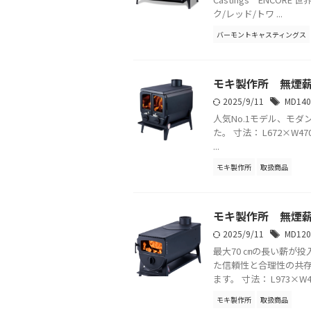
ク/レッド/トワ ...
バーモントキャスティングス
モキ製作所 無煙薪ス
2025/9/11
MD14
人気No.1モデル、モ
た。 寸法： L672×W47
...
モキ製作所
取扱商品
モキ製作所 無煙薪ス
2025/9/11
MD12
最大70 ㎝の長い薪が
た信頼性と合理性の共
ます。 寸法： L973×W401
モキ製作所
取扱商品