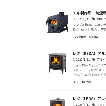
モキ製作所 無煙薪
2025/9/11
MD80
シンプル構造、抜群の使いや
長さ 40cm 付属品： 灰取り
モキ製作所
取扱商品
レダ（REDA）アル
2025/9/11
アルバ4
サイドローディングドア
大型ストーブながらLE
排出ガスに含まれる不純物
レダ
取扱商品
レダ（LEDA）アレ
2025/9/11
アレグ