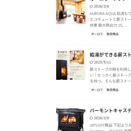
2026/3/6
AURORA AQUA 
エコキュートと薪ストー
林業 最大熱出力 15, ...
オーロラ
取扱商品
給湯ができる薪スト
2025/9/11
薪ストーブの熱を利用し
い！せっかく薪ストー
を持つ、そんな薪ストーブ
オーロラ
取扱商品
バーモントキャステ
2026/3/6
20％OFF商品 下記より
Castings ENC