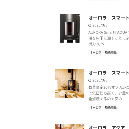
オーロラ スマー
2026/3/6
AURORA SmartⅡ
湯を床下に通すことによ
出力 8,75 ...
オーロラ
取扱商品
オーロラ スマー
2026/3/6
数量限定30％オフ AUR
で気密性も高く、少量
全燃焼するので灰の ...
オーロラ
取扱商品
オーロラ アクア