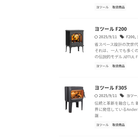
ヨツール
取扱商品
ヨツール F200
2025/9/11
F200
,
省スペース設計の次世代
それは、一人でも多くの
の伝説的モデルJØTUL F 3
ヨツール
取扱商品
ヨツール F305
2025/9/11
ヨツー
伝統と革新を融合した 新
界に発信しているAnder
誕 ...
ヨツール
取扱商品