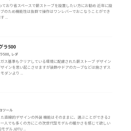
ており省スペースで薪ストーブを設置したい方にお勧め 近年に設
ーブのため機能性は抜群で操作はワンレバーでおこなうことができ
...
グラ500
ラ500
,
レダ
の排出ガス基準もクリアしている環境に配慮された薪ストーブ デザイン
デザインを思い起こさせますが装飾やドアのカーブなどは施さずス
ダンより ...
ヨツール
た直線的デザインの外装 機能はそのままに、選ぶことができる2
、一人でも多くの方にこの次世代型モデルの暖かさを感じて欲しい
ルJØTU ...