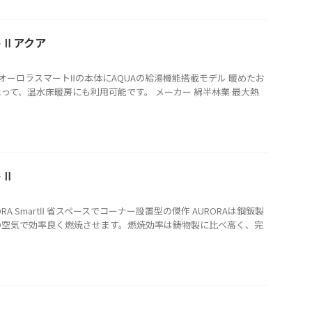
トⅡアクア
 AQUA オーロラスマートⅡの本体にAQUAの給湯機能搭載モデル 暖めたお
って、温水床暖房にも利用可能です。 メーカー 綿半林業 最大熱
トⅡ
ORA SmartⅡ 省スペースでコーナー設置型の傑作 AURORAは鋼鈑製
の空気で効率良く燃焼させます。燃焼効率は鋳物製に比べ高く、完