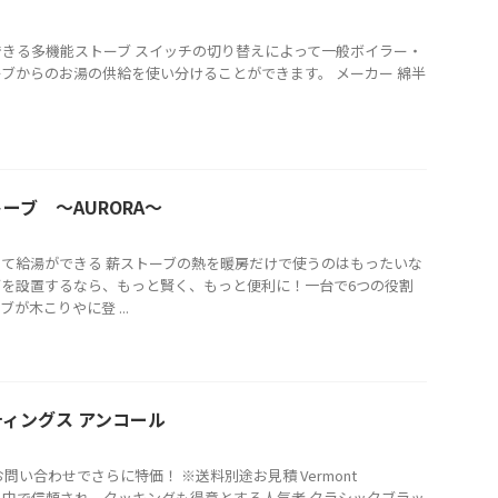
給湯もできる多機能ストーブ スイッチの切り替えによって一般ボイラー・
ブからのお湯の供給を使い分けることができます。 メーカー 綿半
ーブ ～AURORA～
て給湯ができる 薪ストーブの熱を暖房だけで使うのはもったいな
ブを設置するなら、もっと賢く、もっと便利に！一台で6つの役割
が木こりやに登 ...
ィングス アンコール
お問い合わせでさらに特価！ ※送料別途お見積 Vermont
ORE 世界中で信頼され、クッキングも得意とする人気者 クラシックブラッ