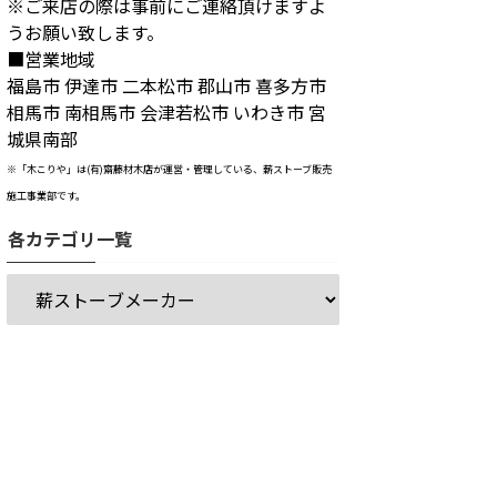
※ご来店の際は事前にご連絡頂けますよ
うお願い致します。
■営業地域
福島市 伊達市 二本松市 郡山市 喜多方市
相馬市 南相馬市 会津若松市 いわき市 宮
城県南部
※「木こりや」は(有)齋藤材木店が運営・管理している、薪ストーブ販売
施工事業部です。
各カテゴリ一覧