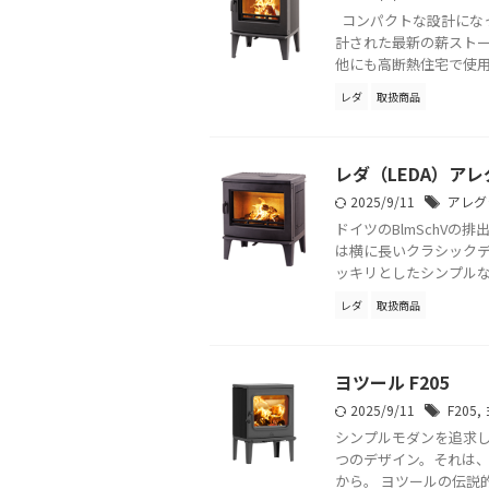
コンパクトな設計になっ
計された最新の薪スト
他にも高断熱住宅で使用す 
レダ
取扱商品
レダ（LEDA）アレ
2025/9/11
アレグ
ドイツのBlmSchV
は横に長いクラシック
ッキリとしたシンプルなモ
レダ
取扱商品
ヨツール F205
2025/9/11
F205
,
シンプルモダンを追求し
つのデザイン。それは
から。 ヨツールの伝説的モデ