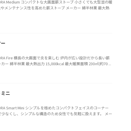
ORA Medium コンパクトな大画面薪ストーブ 小さくても大型並の暖
やメンテナンス性を高めた薪ストーブ メーカー 綿半林業 最大熱
ヤー
ORA Fire 横長の大画面で炎を楽しむ 炉内が広い設計だから長い薪
綿半林業 最大熱出力 15,000kcal 最大暖房面積 230㎡(約70 ...
トミニ
ORA Smart Mini シンプルを極めたコンパクトフェイスのコーナー
で少なくし、シンプルな構造のため女性でも気軽に扱えます。 メー